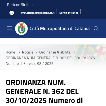
Salta al contenuto principale
Regione Siciliana
|
|
cmct.cittametropolitana.ct.it
Servizi Intranet
Città Metropolitana di Catania
Home
>
Notizie
>
Ordinanze Viabilità
>
ORDINANZA NUM. GENERALE N. 362 DEL 30/10/2025
Numero di Servizio 98 / 2025
ORDINANZA NUM.
GENERALE N. 362 DEL
30/10/2025 Numero di