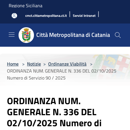
Salta al contenuto principale
Regione Siciliana
|
|
cmct.cittametropolitana.ct.it
Servizi Intranet
Città Metropolitana di Catania
Home
>
Notizie
>
Ordinanze Viabilità
>
ORDINANZA NUM. GENERALE N. 336 DEL 02/10/2025
Numero di Servizio 90 / 2025
ORDINANZA NUM.
GENERALE N. 336 DEL
02/10/2025 Numero di