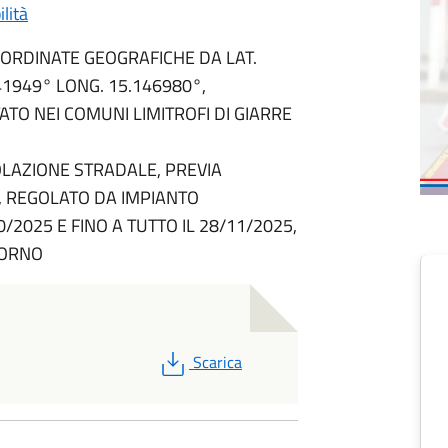
lità
OORDINATE GEOGRAFICHE DA LAT.
41949° LONG. 15.146980°,
TO NEI COMUNI LIMITROFI DI GIARRE
OLAZIONE STRADALE, PREVIA
, REGOLATO DA IMPIANTO
2025 E FINO A TUTTO IL 28/11/2025,
IORNO
PDF
Scarica