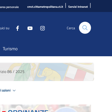
|
|
cmct.cittametropolitana.ct.it
Servizi Intranet
'area personale
uici su
Cerca
Turismo
zio 86 / 2025
i azioni