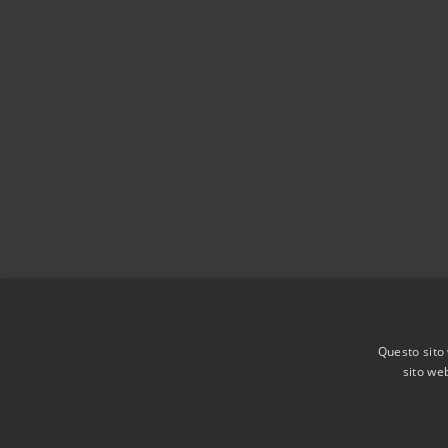
Questo sito 
sito web
RSS
Accessibilità
Privacy
Cookie
Mappa de