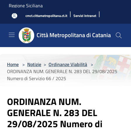
Salta al contenuto principale
Regione Siciliana
|
|
cmct.cittametropolitana.ct.it
Servizi Intranet
Città Metropolitana di Catania
Home
>
Notizie
>
Ordinanze Viabilità
>
ORDINANZA NUM. GENERALE N. 283 DEL 29/08/2025
Numero di Servizio 66 / 2025
ORDINANZA NUM.
GENERALE N. 283 DEL
29/08/2025 Numero di