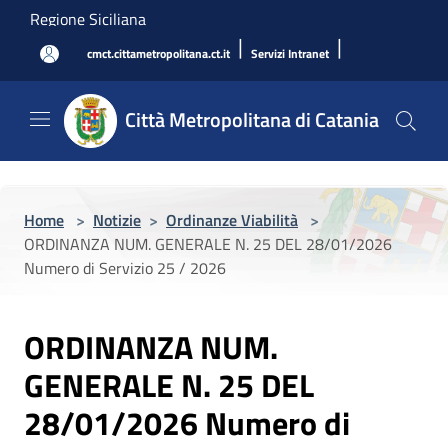
Salta al contenuto principale
Regione Siciliana
|
|
cmct.cittametropolitana.ct.it
Servizi Intranet
Città Metropolitana di Catania
Home
>
Notizie
>
Ordinanze Viabilità
>
ORDINANZA NUM. GENERALE N. 25 DEL 28/01/2026
Numero di Servizio 25 / 2026
ORDINANZA NUM.
GENERALE N. 25 DEL
28/01/2026 Numero di