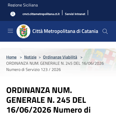
Salta al contenuto principale
Regione Siciliana
|
|
cmct.cittametropolitana.ct.it
Servizi Intranet
Città Metropolitana di Catania
Home
>
Notizie
>
Ordinanze Viabilità
>
ORDINANZA NUM. GENERALE N. 245 DEL 16/06/2026
Numero di Servizio 123 / 2026
ORDINANZA NUM.
GENERALE N. 245 DEL
16/06/2026 Numero di