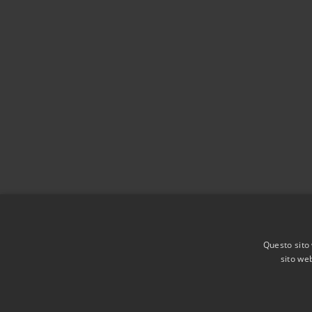
Questo sito 
sito web
RSS
Accessibilità
Privacy
Cookie
Mappa de