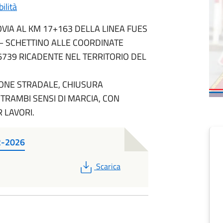
ilità
OVIA AL KM 17+163 DELLA LINEA FUES
– SCHETTINO ALLE COORDINATE
6739 RICADENTE NEL TERRITORIO DEL
IONE STRADALE, CHIUSURA
TRAMBI SENSI DI MARCIA, CON
R LAVORI.
2-2026
PDF
Scarica