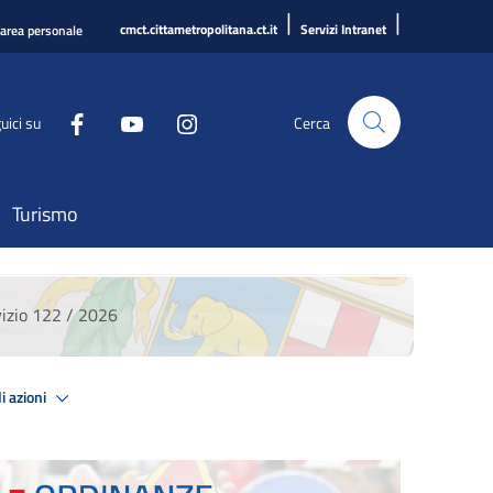
|
|
cmct.cittametropolitana.ct.it
Servizi Intranet
'area personale
uici su
Cerca
Turismo
zio 122 / 2026
i azioni