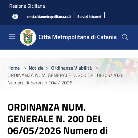
Salta al contenuto principale
Regione Siciliana
|
|
cmct.cittametropolitana.ct.it
Servizi Intranet
Città Metropolitana di Catania
Home
>
Notizie
>
Ordinanze Viabilità
>
ORDINANZA NUM. GENERALE N. 200 DEL 06/05/2026
Numero di Servizio 104 / 2026
ORDINANZA NUM.
GENERALE N. 200 DEL
06/05/2026 Numero di