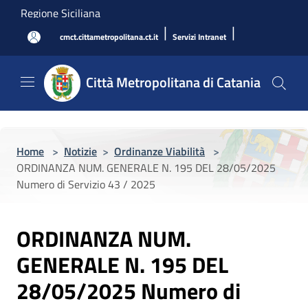
Salta al contenuto principale
Regione Siciliana
|
|
cmct.cittametropolitana.ct.it
Servizi Intranet
Città Metropolitana di Catania
Home
>
Notizie
>
Ordinanze Viabilità
>
ORDINANZA NUM. GENERALE N. 195 DEL 28/05/2025
Numero di Servizio 43 / 2025
ORDINANZA NUM.
GENERALE N. 195 DEL
28/05/2025 Numero di