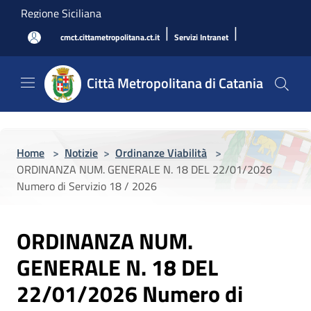
Salta al contenuto principale
Regione Siciliana
|
|
cmct.cittametropolitana.ct.it
Servizi Intranet
Città Metropolitana di Catania
Home
>
Notizie
>
Ordinanze Viabilità
>
ORDINANZA NUM. GENERALE N. 18 DEL 22/01/2026
Numero di Servizio 18 / 2026
ORDINANZA NUM.
GENERALE N. 18 DEL
22/01/2026 Numero di