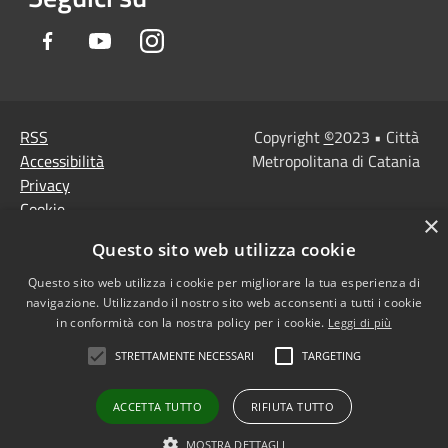
Facebook
Youtube
Instagram
RSS
Copyright
©
2023 • Città
Accessibilità
Metropolitana di Catania
Privacy
Cookie
×
Mappa del sito
Questo sito web utilizza cookie
Note Legali
Agenzia per l'Italia
Questo sito web utilizza i cookie per migliorare la tua esperienza di
navigazione. Utilizzando il nostro sito web acconsenti a tutti i cookie
digitale
in conformità con la nostra policy per i cookie.
Leggi di più
Dichiarazione di
STRETTAMENTE NECESSARI
TARGETING
accessibilità
Dichiarazione di
ACCETTA TUTTO
RIFIUTA TUTTO
accessibilità PagoPa
Obiettivi di accessibilità
MOSTRA DETTAGLI