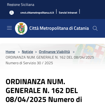
Salta al contenuto principale
Regione Siciliana
|
|
cmct.cittametropolitana.ct.it
Servizi Intranet
Città Metropolitana di Catania
Home
>
Notizie
>
Ordinanze Viabilità
>
ORDINANZA NUM. GENERALE N. 162 DEL 08/04/2025
Numero di Servizio 30 / 2025
ORDINANZA NUM.
GENERALE N. 162 DEL
08/04/2025 Numero di