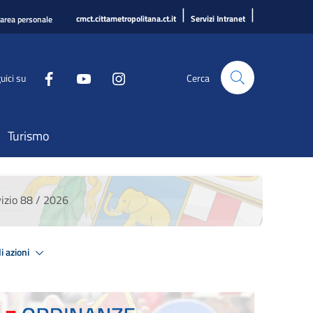
|
|
cmct.cittametropolitana.ct.it
Servizi Intranet
'area personale
uici su
Cerca
Turismo
zio 88 / 2026
i azioni