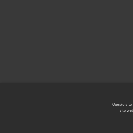
Questo sito 
sito web
RSS
Accessibilità
Privacy
Cookie
Mappa de