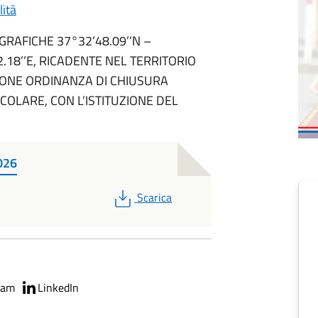
lità
GRAFICHE 37°32’48.09’’N –
12.18’’E, RICADENTE NEL TERRITORIO
IONE ORDINANZA DI CHIUSURA
COLARE, CON L’ISTITUZIONE DEL
026
PDF
Scarica
ram
LinkedIn