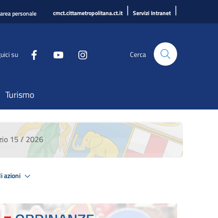
|
|
cmct.cittametropolitana.ct.it
Servizi Intranet
'area personale
uici su
Cerca
Turismo
io 15 / 2026
i azioni