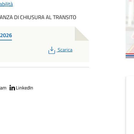
bilità
NZA DI CHIUSURA AL TRANSITO
-2026
PDF
Scarica
ram
LinkedIn