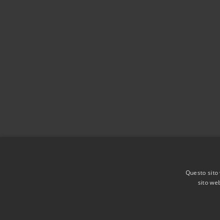
Questo sito 
sito web
RSS
Accessibilità
Privacy
Cookie
Mappa de