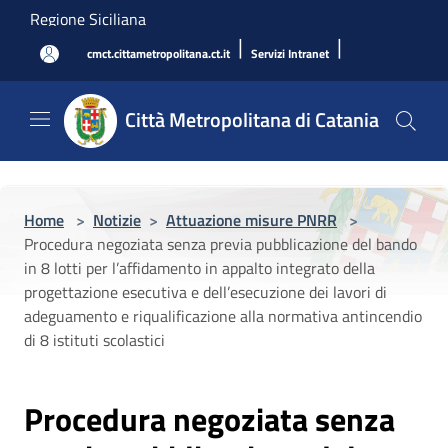
Salta al contenuto principale
Regione Siciliana
|
|
cmct.cittametropolitana.ct.it
Servizi Intranet
Città Metropolitana di Catania
Home
>
Notizie
>
Attuazione misure PNRR
>
Procedura negoziata senza previa pubblicazione del bando
in 8 lotti per l’affidamento in appalto integrato della
progettazione esecutiva e dell’esecuzione dei lavori di
adeguamento e riqualificazione alla normativa antincendio
di 8 istituti scolastici
Procedura negoziata senza