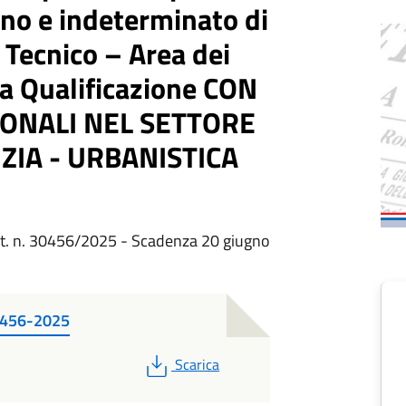
no e indeterminato di
 Tecnico – Area dei
ta Qualificazione CON
ONALI NEL SETTORE
IZIA - URBANISTICA
rot. n. 30456/2025 - Scadenza 20 giugno
0456-2025
PDF
Scarica