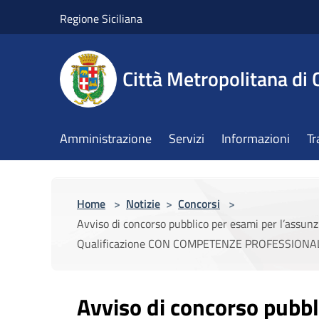
Salta al contenuto principale
Regione Siciliana
Città Metropolitana di 
Amministrazione
Servizi
Informazioni
Tr
Home
>
Notizie
>
Concorsi
>
Avviso di concorso pubblico per esami per l’assun
Qualificazione CON COMPETENZE PROFESSIONALI
Avviso di concorso pubbl