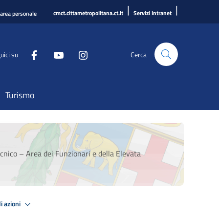
|
|
cmct.cittametropolitana.ct.it
Servizi Intranet
'area personale
uici su
Cerca
Turismo
cnico – Area dei Funzionari e della Elevata
i azioni