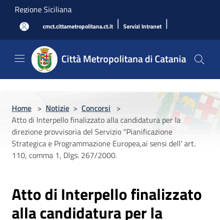
Salta al contenuto principale
Regione Siciliana
|
|
cmct.cittametropolitana.ct.it
Servizi Intranet
Città Metropolitana di Catania
Home
>
Notizie
>
Concorsi
>
Atto di Interpello finalizzato alla candidatura per la
direzione provvisoria del Servizio "Pianificazione
Strategica e Programmazione Europea,ai sensi dell' art.
110, comma 1, Dlgs. 267/2000.
Atto di Interpello finalizzato
alla candidatura per la