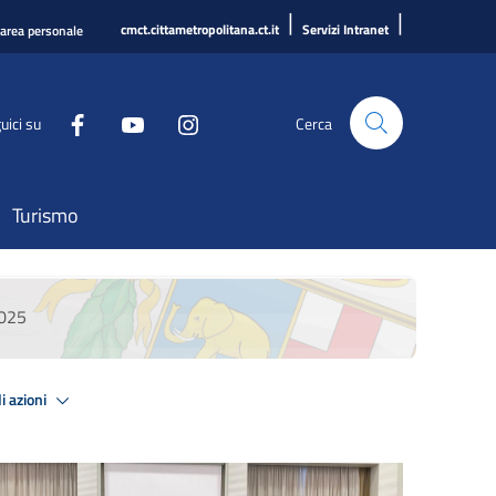
|
|
cmct.cittametropolitana.ct.it
Servizi Intranet
'area personale
uici su
Cerca
Turismo
2025
i azioni