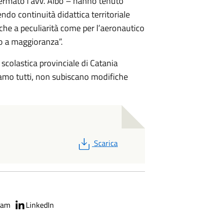
ermato l’avv. Albo – hanno tenuto
endo continuità didattica territoriale
nche a peculiarità come per l’aeronautico
to a maggioranza”.
scolastica provinciale di Catania
iamo tutti, non subiscano modifiche
PDF
Scarica
ram
LinkedIn