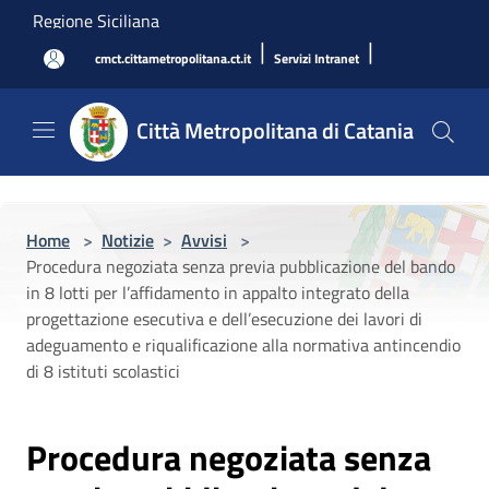
Salta al contenuto principale
Regione Siciliana
|
|
cmct.cittametropolitana.ct.it
Servizi Intranet
Città Metropolitana di Catania
Home
>
Notizie
>
Avvisi
>
Procedura negoziata senza previa pubblicazione del bando
in 8 lotti per l’affidamento in appalto integrato della
progettazione esecutiva e dell’esecuzione dei lavori di
adeguamento e riqualificazione alla normativa antincendio
di 8 istituti scolastici
Procedura negoziata senza