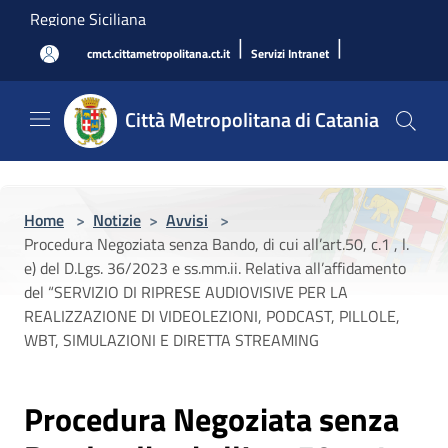
Salta al contenuto principale
Regione Siciliana
|
|
cmct.cittametropolitana.ct.it
Servizi Intranet
Città Metropolitana di Catania
Home
>
Notizie
>
Avvisi
>
Procedura Negoziata senza Bando, di cui all’art.50, c.1 , l.
e) del D.Lgs. 36/2023 e ss.mm.ii. Relativa all’affidamento
del “SERVIZIO DI RIPRESE AUDIOVISIVE PER LA
REALIZZAZIONE DI VIDEOLEZIONI, PODCAST, PILLOLE,
WBT, SIMULAZIONI E DIRETTA STREAMING
Procedura Negoziata senza