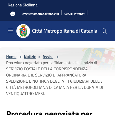
Salta al contenuto principale
Regione Siciliana
|
|
cmct.cittametropolitana.ct.it
Servizi Intranet
Città Metropolitana di Catania
Home
>
Notizie
>
Avvisi
>
Procedura negoziata per l’affidamento del servizio di
SERVIZIO POSTALE DELLA CORRISPONDENZA
ORDINARIA E IL SERVIZIO DI AFFRANCATURA,
SPEDIZIONE E NOTIFICA DEGLI ATTI GIUDIZIARI DELLA
CITTÀ METROPOLITANA DI CATANIA PER LA DURATA DI
VENTIQUATTRO MESI.
Procedura negoziata per