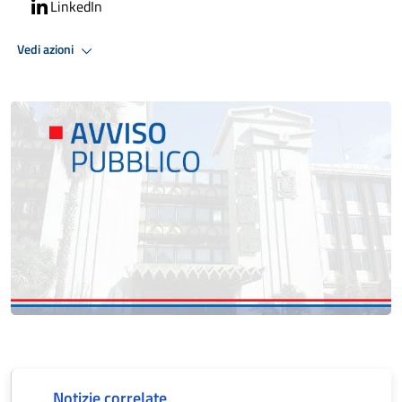
LinkedIn
Vedi azioni
Notizie correlate