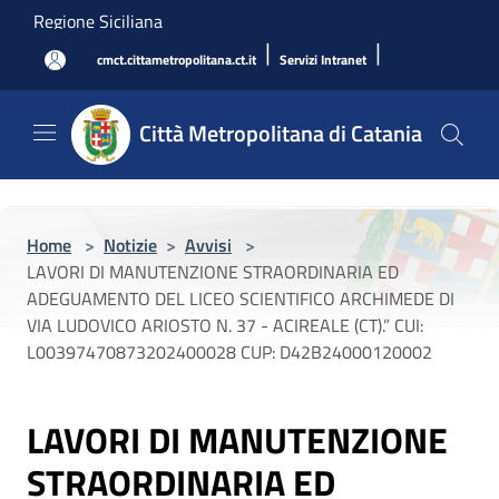
Salta al contenuto principale
Regione Siciliana
|
|
cmct.cittametropolitana.ct.it
Servizi Intranet
Città Metropolitana di Catania
Home
>
Notizie
>
Avvisi
>
LAVORI DI MANUTENZIONE STRAORDINARIA ED
ADEGUAMENTO DEL LICEO SCIENTIFICO ARCHIMEDE DI
VIA LUDOVICO ARIOSTO N. 37 - ACIREALE (CT).” CUI:
L00397470873202400028 CUP: D42B24000120002
LAVORI DI MANUTENZIONE
STRAORDINARIA ED