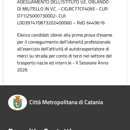
ADEGUAMENTO DELL'ISTITUTO V.E. ORLANDO
DI MILITELLO IN V.C. - CIG:BC77CF4095 - CUP:
D71J25000730002- CUI:
L00397470873202400060 – RdO 6449616
Elenco candidati idonei alla prima prova d’esame
per il conseguimento dell’idoneità professionale
all’esercizio dell’attività di autotrasportatore di
merci su strada per conto di terzi nel settore del
trasporto naz.le ed intern.le - II Sessione Anno
2026
Città Metropolitana di Catania