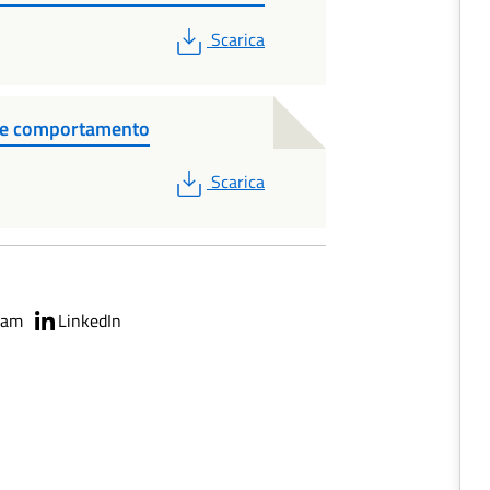
PDF
Scarica
ice comportamento
PDF
Scarica
ram
LinkedIn