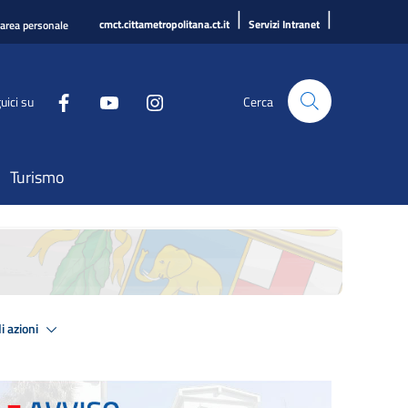
|
|
cmct.cittametropolitana.ct.it
Servizi Intranet
'area personale
uici su
Cerca
Turismo
i azioni