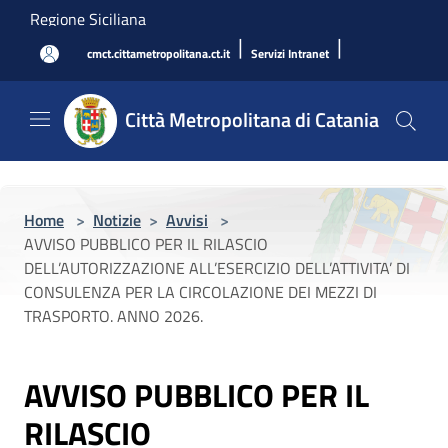
Salta al contenuto principale
Regione Siciliana
|
|
cmct.cittametropolitana.ct.it
Servizi Intranet
Città Metropolitana di Catania
Home
>
Notizie
>
Avvisi
>
AVVISO PUBBLICO PER IL RILASCIO
DELL’AUTORIZZAZIONE ALL’ESERCIZIO DELL’ATTIVITA’ DI
CONSULENZA PER LA CIRCOLAZIONE DEI MEZZI DI
TRASPORTO. ANNO 2026.
AVVISO PUBBLICO PER IL
RILASCIO