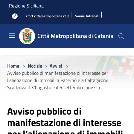
Salta al contenuto principale
Regione Siciliana
|
|
cmct.cittametropolitana.ct.it
Servizi Intranet
Città Metropolitana di Catania
Home
>
Notizie
>
Avvisi
>
Avviso pubblico di manifestazione di interesse per
l’alienazione di immobili a Paternò e a Caltagirone.
Scadenza il 31 agosto e il 5 settembre prossimi
Avviso pubblico di
manifestazione di interesse
per l’alienazione di immobili