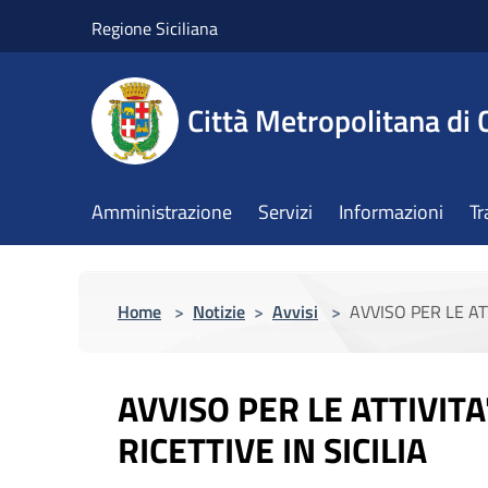
Salta al contenuto principale
Regione Siciliana
Città Metropolitana di 
Amministrazione
Servizi
Informazioni
Tr
Home
>
Notizie
>
Avvisi
>
AVVISO PER LE ATT
AVVISO PER LE ATTIVITA
RICETTIVE IN SICILIA