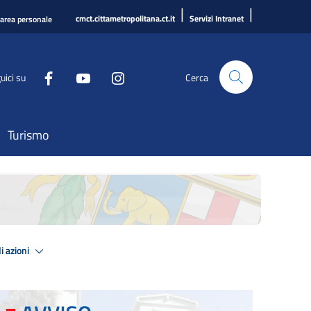
|
|
cmct.cittametropolitana.ct.it
Servizi Intranet
'area personale
uici su
Cerca
Turismo
i azioni