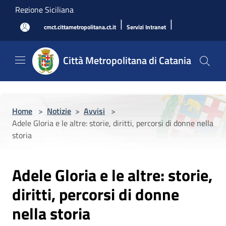
Salta al contenuto principale
Regione Siciliana
|
|
cmct.cittametropolitana.ct.it
Servizi Intranet
Città Metropolitana di Catania
Home
>
Notizie
>
Avvisi
>
Adele Gloria e le altre: storie, diritti, percorsi di donne nella
storia
Adele Gloria e le altre: storie,
diritti, percorsi di donne
nella storia