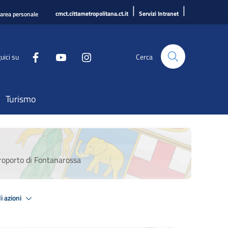
|
|
cmct.cittametropolitana.ct.it
Servizi Intranet
'area personale
uici su
Cerca
Turismo
aeroporto di Fontanarossa
i azioni