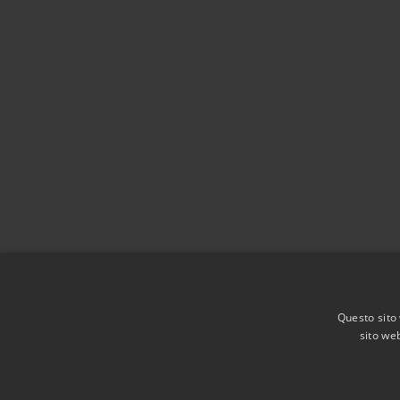
Questo sito 
sito web
RSS
Accessibilità
Privacy
Cookie
Mappa de