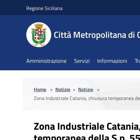
Salta al contenuto principale
Regione Siciliana
Città Metropolitana di 
Amministrazione
Servizi
Informazioni
Tr
Home
>
Notizie
>
Notizie
>
Zona Industriale Catania, chiusura temporanea della
Zona Industriale Catania
temporanea della S.p. 55