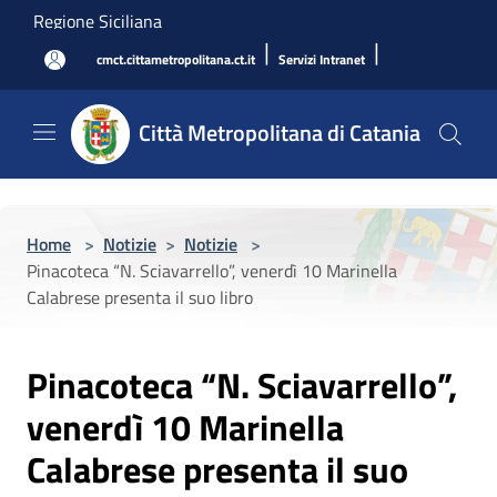
Salta al contenuto principale
Regione Siciliana
|
|
cmct.cittametropolitana.ct.it
Servizi Intranet
Città Metropolitana di Catania
Home
>
Notizie
>
Notizie
>
Pinacoteca “N. Sciavarrello”, venerdì 10 Marinella
Calabrese presenta il suo libro
Pinacoteca “N. Sciavarrello”,
venerdì 10 Marinella
Calabrese presenta il suo