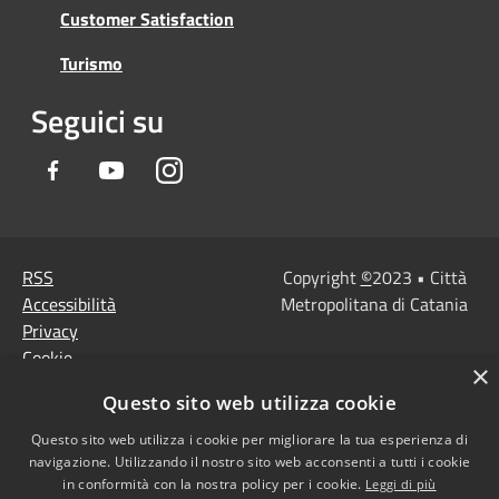
Customer Satisfaction
Turismo
Seguici su
Facebook
Youtube
Instagram
RSS
Copyright
©
2023 • Città
Accessibilità
Metropolitana di Catania
Privacy
Cookie
×
Mappa del sito
Questo sito web utilizza cookie
Note Legali
Agenzia per l'Italia
Questo sito web utilizza i cookie per migliorare la tua esperienza di
navigazione. Utilizzando il nostro sito web acconsenti a tutti i cookie
digitale
in conformità con la nostra policy per i cookie.
Leggi di più