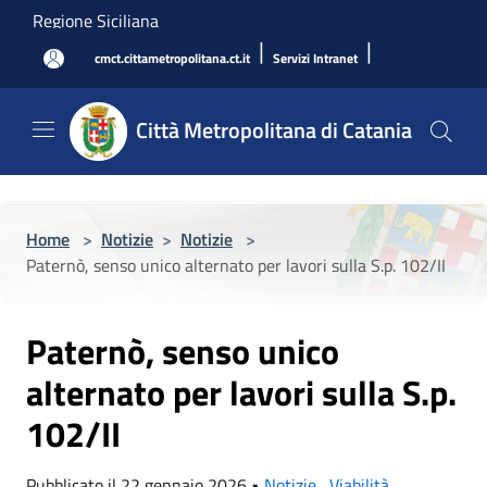
Salta al contenuto principale
Regione Siciliana
|
|
cmct.cittametropolitana.ct.it
Servizi Intranet
Città Metropolitana di Catania
Home
>
Notizie
>
Notizie
>
Paternò, senso unico alternato per lavori sulla S.p. 102/II
Paternò, senso unico
alternato per lavori sulla S.p.
102/II
Pubblicato il 22 gennaio 2026 •
Notizie
,
Viabilità