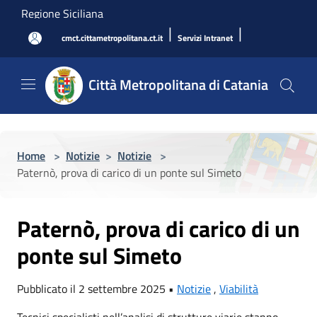
Salta al contenuto principale
Regione Siciliana
|
|
cmct.cittametropolitana.ct.it
Servizi Intranet
Città Metropolitana di Catania
Home
>
Notizie
>
Notizie
>
Paternò, prova di carico di un ponte sul Simeto
Paternò, prova di carico di un
ponte sul Simeto
Pubblicato il 2 settembre 2025 •
Notizie
,
Viabilità