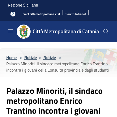
Salta al contenuto principale
Regione Siciliana
|
|
cmct.cittametropolitana.ct.it
Servizi Intranet
Città Metropolitana di Catania
Home
>
Notizie
>
Notizie
>
Palazzo Minoriti, il sindaco metropolitano Enrico Trantino
incontra i giovani della Consulta provinciale degli studenti
Palazzo Minoriti, il sindaco
metropolitano Enrico
Trantino incontra i giovani