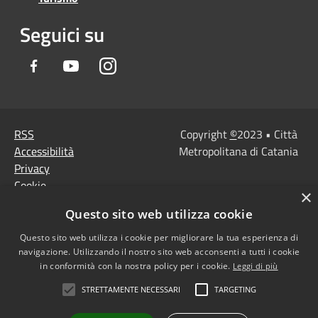
Seguici su
Facebook
Youtube
Instagram
RSS
Copyright
©
2023 • Città
Accessibilità
Metropolitana di Catania
Privacy
Cookie
×
Mappa del sito
Questo sito web utilizza cookie
Note Legali
Agenzia per l'Italia
Questo sito web utilizza i cookie per migliorare la tua esperienza di
navigazione. Utilizzando il nostro sito web acconsenti a tutti i cookie
digitale
in conformità con la nostra policy per i cookie.
Leggi di più
Dichiarazione di
STRETTAMENTE NECESSARI
TARGETING
accessibilità
Dichiarazione di