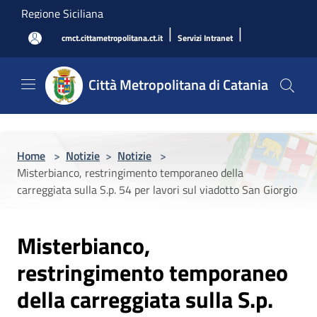
Salta al contenuto principale
Regione Siciliana
|
|
cmct.cittametropolitana.ct.it
Servizi Intranet
Città Metropolitana di Catania
Home
>
Notizie
>
Notizie
>
Misterbianco, restringimento temporaneo della
carreggiata sulla S.p. 54 per lavori sul viadotto San Giorgio
Misterbianco,
restringimento temporaneo
della carreggiata sulla S.p.