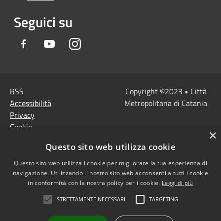
Seguici su
Facebook
Youtube
Instagram
RSS
Copyright
©
2023 • Città
Accessibilità
Metropolitana di Catania
Privacy
Cookie
×
Mappa del sito
Questo sito web utilizza cookie
Note Legali
Agenzia per l'Italia
Questo sito web utilizza i cookie per migliorare la tua esperienza di
navigazione. Utilizzando il nostro sito web acconsenti a tutti i cookie
digitale
in conformità con la nostra policy per i cookie.
Leggi di più
Dichiarazione di
STRETTAMENTE NECESSARI
TARGETING
accessibilità
Dichiarazione di