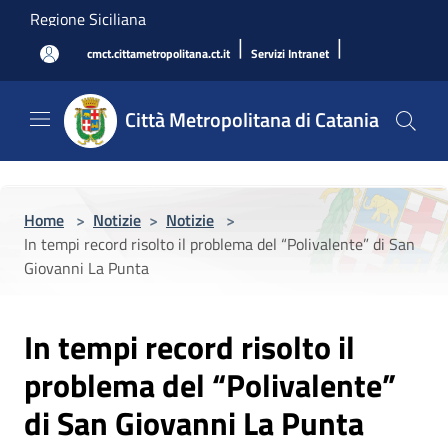
Salta al contenuto principale
Regione Siciliana
|
|
cmct.cittametropolitana.ct.it
Servizi Intranet
Città Metropolitana di Catania
Home
>
Notizie
>
Notizie
>
In tempi record risolto il problema del “Polivalente” di San
Giovanni La Punta
In tempi record risolto il
problema del “Polivalente”
di San Giovanni La Punta