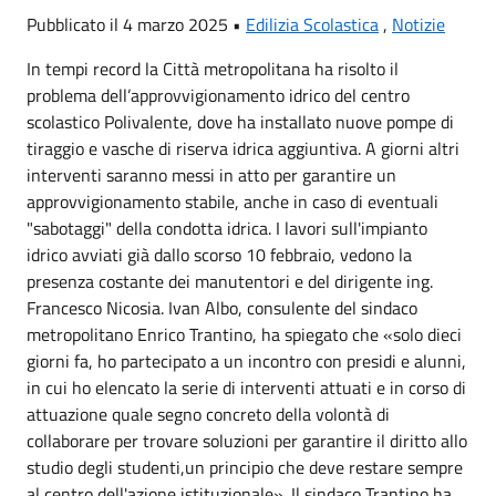
Pubblicato il 4 marzo 2025 •
Edilizia Scolastica
,
Notizie
In tempi record la Città metropolitana ha risolto il
problema dell’approvvigionamento idrico del centro
scolastico Polivalente, dove ha installato nuove pompe di
tiraggio e vasche di riserva idrica aggiuntiva. A giorni altri
interventi saranno messi in atto per garantire un
approvvigionamento stabile, anche in caso di eventuali
"sabotaggi" della condotta idrica. I lavori sull'impianto
idrico avviati già dallo scorso 10 febbraio, vedono la
presenza costante dei manutentori e del dirigente ing.
Francesco Nicosia. Ivan Albo, consulente del sindaco
metropolitano Enrico Trantino, ha spiegato che «solo dieci
giorni fa, ho partecipato a un incontro con presidi e alunni,
in cui ho elencato la serie di interventi attuati e in corso di
attuazione quale segno concreto della volontà di
collaborare per trovare soluzioni per garantire il diritto allo
studio degli studenti,un principio che deve restare sempre
al centro dell'azione istituzionale». Il sindaco Trantino ha