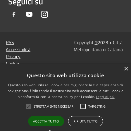
Seguici su
Facebook
Youtube
Instagram
RSS
Copyright
©
2023 • Città
Accessibilità
Metropolitana di Catania
Privacy
Cookie
×
Mappa del sito
Questo sito web utilizza cookie
Note Legali
Agenzia per l'Italia
Questo sito web utilizza i cookie per migliorare la tua esperienza di
navigazione. Utilizzando il nostro sito web acconsenti a tutti i cookie
digitale
in conformità con la nostra policy per i cookie.
Leggi di più
Dichiarazione di
STRETTAMENTE NECESSARI
TARGETING
accessibilità
Dichiarazione di
ACCETTA TUTTO
RIFIUTA TUTTO
accessibilità PagoPa
Obiettivi di accessibilità