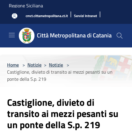
Salta al contenuto principale
Regione Siciliana
|
|
cmct.cittametropolitana.ct.it
Servizi Intranet
Città Metropolitana di Catania
Home
>
Notizie
>
Notizie
>
Castiglione, divieto di transito ai mezzi pesanti su un
ponte della S.p. 219
Castiglione, divieto di
transito ai mezzi pesanti su
un ponte della S.p. 219