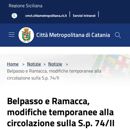
Salta al contenuto principale
Regione Siciliana
|
|
cmct.cittametropolitana.ct.it
Servizi Intranet
Città Metropolitana di Catania
Home
>
Notizie
>
Notizie
>
Belpasso e Ramacca, modifiche temporanee alla
circolazione sulla S.p. 74/II
Belpasso e Ramacca,
modifiche temporanee alla
circolazione sulla S.p. 74/II