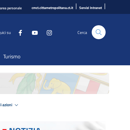
|
|
cmct.cittametropolitana.ct.it
Servizi Intranet
'area personale
uici su
Cerca
Turismo
i azioni