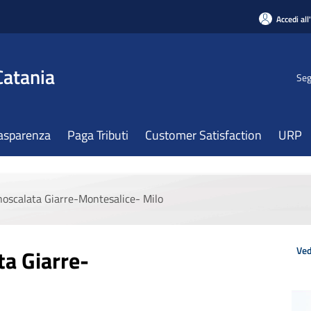
Accedi all
Catania
Seg
asparenza
Paga Tributi
Customer Satisfaction
URP
onoscalata Giarre-Montesalice- Milo
Ved
ta Giarre-