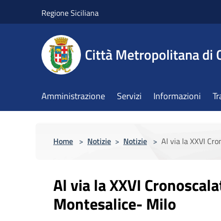
Salta al contenuto principale
Regione Siciliana
Città Metropolitana di 
Amministrazione
Servizi
Informazioni
Tr
Home
>
Notizie
>
Notizie
>
Al via la XXVI Cr
Al via la XXVI Cronoscala
Montesalice- Milo