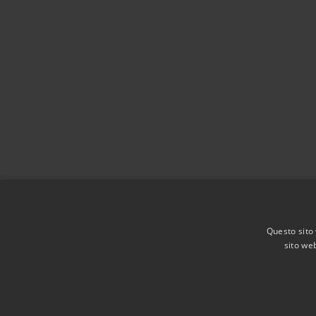
Questo sito 
sito web
RSS
Accessibilità
Privacy
Cookie
Mappa de
Agenzia per l'Italia digitale
Dichiarazione di acces