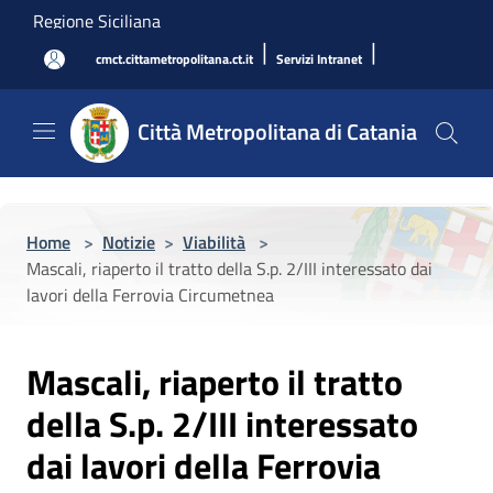
Salta al contenuto principale
Regione Siciliana
|
|
cmct.cittametropolitana.ct.it
Servizi Intranet
Città Metropolitana di Catania
Home
>
Notizie
>
Viabilità
>
Mascali, riaperto il tratto della S.p. 2/III interessato dai
lavori della Ferrovia Circumetnea
Mascali, riaperto il tratto
della S.p. 2/III interessato
dai lavori della Ferrovia