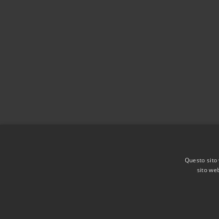
Questo sito 
sito web
RSS
Accessibilità
Privacy
Cookie
Mappa de
Agenzia per l'Italia digitale
Dichiarazione di acces