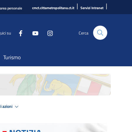
|
|
cmct.cittametropolitana.ct.it
Servizi Intranet
'area personale
uici su
Cerca
Turismo
i azioni