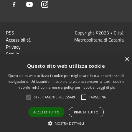
Facebook
Youtube
Instagram
RSS
Copyright
©
2023 • Città
Accessibilità
Metropolitana di Catania
Privacy
Cookie
×
Mappa del sito
Questo sito web utilizza cookie
Note Legali
Agenzia per l'Italia
Questo sito web utilizza i cookie per migliorare la tua esperienza di
navigazione. Utilizzando il nostro sito web acconsenti a tutti i cookie
digitale
in conformità con la nostra policy per i cookie.
Leggi di più
Dichiarazione di
STRETTAMENTE NECESSARI
TARGETING
accessibilità
Dichiarazione di
ACCETTA TUTTO
RIFIUTA TUTTO
accessibilità PagoPa
Obiettivi di accessibilità
MOSTRA DETTAGLI