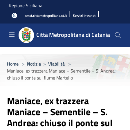
Salta al contenuto principale
Regione Siciliana
|
|
cmct.cittametropolitana.ct.it
Servizi Intranet
Città Metropolitana di Catania
Home
>
Notizie
>
Viabilità
>
Maniace, ex trazzera Maniace – Sementile – S. Andrea:
chiuso il ponte sul fiume Martello
Maniace, ex trazzera
Maniace – Sementile – S.
Andrea: chiuso il ponte sul