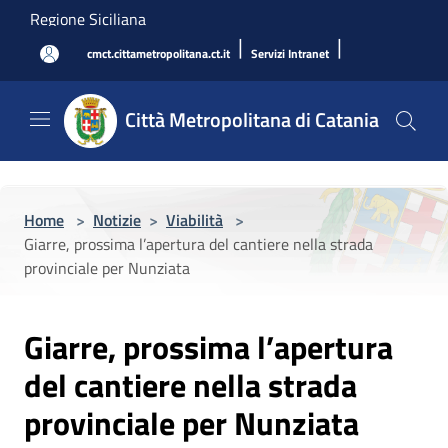
Salta al contenuto principale
Regione Siciliana
|
|
cmct.cittametropolitana.ct.it
Servizi Intranet
Città Metropolitana di Catania
Home
>
Notizie
>
Viabilità
>
Giarre, prossima l’apertura del cantiere nella strada
provinciale per Nunziata
Giarre, prossima l’apertura
del cantiere nella strada
provinciale per Nunziata