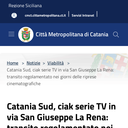
Salta al contenuto principale
Regione Siciliana
|
|
cmct.cittametropolitana.ct.it
Servizi Intranet
Città Metropolitana di Catania
Home
>
Notizie
>
Viabilità
>
Catania Sud, ciak serie TV in via San Giuseppe La Rena:
transito regolamentato nei giorni delle riprese
cinematografiche
Catania Sud, ciak serie TV in
via San Giuseppe La Rena:
transito regolamentato nei