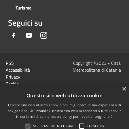
Turismo
Seguici su
Facebook
Youtube
Instagram
RSS
Copyright
©
2023 • Città
Accessibilità
Metropolitana di Catania
Privacy
Cookie
×
Mappa del sito
Questo sito web utilizza cookie
Note Legali
Agenzia per l'Italia
Questo sito web utilizza i cookie per migliorare la tua esperienza di
navigazione. Utilizzando il nostro sito web acconsenti a tutti i cookie
digitale
in conformità con la nostra policy per i cookie.
Leggi di più
Dichiarazione di
STRETTAMENTE NECESSARI
TARGETING
accessibilità