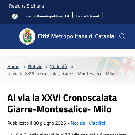
Salta al contenuto principale
Regione Siciliana
|
|
cmct.cittametropolitana.ct.it
Servizi Intranet
Città Metropolitana di Catania
Home
>
Notizie
>
Viabilità
>
Al via la XXVI Cronoscalata Giarre-Montesalice- Milo
Al via la XXVI Cronoscalata
Giarre-Montesalice- Milo
Pubblicato il 30 giugno 2025 •
Notizie
,
Viabilità