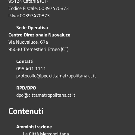
95124 Catania (CT)
Codice Fiscale: 00397470873
P.Iva: 00397470873
Sede Operativa
Centro Direzionale Nuovaluce
Via Nuovaluce, 67a
95030 Tremestieri Etneo (CT)
Contatti
095 401 1111
protocollo@pec.cittametropolitana.ct.it
RPD/DPO
dpo@cittametropolitana.ct.it
Contenuti
Amministrazione
La Città Metropolitana