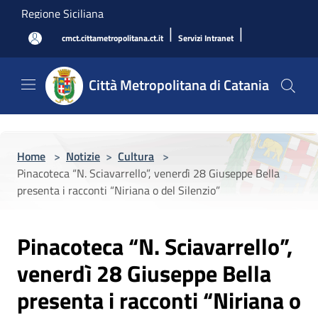
Salta al contenuto principale
Regione Siciliana
|
|
cmct.cittametropolitana.ct.it
Servizi Intranet
Città Metropolitana di Catania
Home
>
Notizie
>
Cultura
>
Pinacoteca “N. Sciavarrello”, venerdì 28 Giuseppe Bella
presenta i racconti “Niriana o del Silenzio”
Pinacoteca “N. Sciavarrello”,
venerdì 28 Giuseppe Bella
presenta i racconti “Niriana o