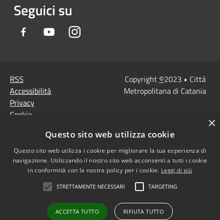
Seguici su
Facebook
Youtube
Instagram
RSS
Copyright
©
2023 • Città
Accessibilità
Metropolitana di Catania
Privacy
Cookie
×
Mappa del sito
Questo sito web utilizza cookie
Note Legali
Agenzia per l'Italia
Questo sito web utilizza i cookie per migliorare la tua esperienza di
navigazione. Utilizzando il nostro sito web acconsenti a tutti i cookie
digitale
in conformità con la nostra policy per i cookie.
Leggi di più
Dichiarazione di
STRETTAMENTE NECESSARI
TARGETING
accessibilità
Dichiarazione di
ACCETTA TUTTO
RIFIUTA TUTTO
accessibilità PagoPa