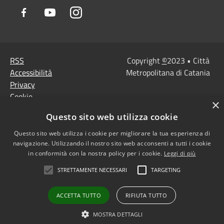
Facebook
Youtube
Instagram
RSS
Copyright
©
2023 • Città
Accessibilità
Metropolitana di Catania
Privacy
Cookie
×
Mappa del sito
Questo sito web utilizza cookie
Note Legali
Agenzia per l'Italia
Questo sito web utilizza i cookie per migliorare la tua esperienza di
navigazione. Utilizzando il nostro sito web acconsenti a tutti i cookie
digitale
in conformità con la nostra policy per i cookie.
Leggi di più
Dichiarazione di
STRETTAMENTE NECESSARI
TARGETING
accessibilità
Dichiarazione di
ACCETTA TUTTO
RIFIUTA TUTTO
accessibilità PagoPa
Obiettivi di accessibilità
MOSTRA DETTAGLI