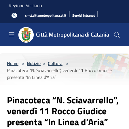
Salta al contenuto principale
Regione Siciliana
|
|
cmct.cittametropolitana.ct.it
Servizi Intranet
Città Metropolitana di Catania
Home
>
Notizie
>
Cultura
>
Pinacoteca “N. Sciavarrello”, venerdì 11 Rocco Giudice
presenta “In Linea d’Aria”
Pinacoteca “N. Sciavarrello”,
venerdì 11 Rocco Giudice
presenta “In Linea d’Aria”